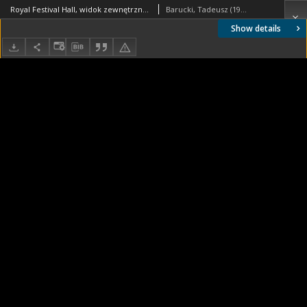
Royal Festival Hall, widok zewnętrzny, Londyn, Wielka Brytania
Barucki, Tadeusz (1922- ). Fotograf
Show details