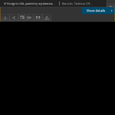
VI Kongres UIA, pawilony wystawowe, widok ogólny, Londyn, Wielka Brytania
Barucki, Tadeusz (1922- ). Fotograf
Show details