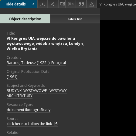
Hide details
Object description
Files list
Title:
VI Kongres UIA, wejście do pawilonu
wystawowego, widok z wnętrza, Londyn,
Wielka Brytania
Creator:
Barucki, Tadeusz (1922- ). Fotograf
Original Publication Date:
[1961]
Subject and Keywords:
BUDYNKI WYSTAWOWE
;
WYSTAWY
ARCHITEKTURY
Resource Type:
dokument ikonograficzny
Source:
click here to follow the link
Relation: