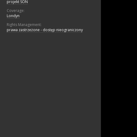
projekt SON
Coverage:
Londyn
Rights Management:
prawa zastrzeżone - dostęp nieograniczony