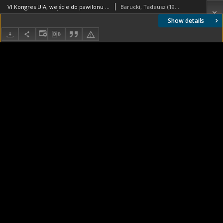
VI Kongres UIA, wejście do pawilonu wystawowego, widok z wnętrza, Londyn, Wielka Brytania
Barucki, Tadeusz (1922- ). Fotograf
Show details