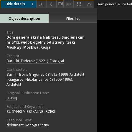
Hide details
Object description
Files list
Title:
Dom generalski na Nabrzeżu Smoleńskim
nr 5/13, widok ogólny od strony rzeki
Moskwy, Moskwa, Rosja
Creator:
Barucki, Tadeusz (1922- ). Fotograf
Contributor:
Barhin, Boris Grigorʹevič (1912-1999). Architekt
;
Gajgarov, Nikolaj Ivanovič (1909-1996).
Architekt
Original Publication Date:
[1960]
Subject and Keywords:
BUDYNKI MIESZKALNE
;
RZEKI
Resource Type:
dokument ikonograficzny