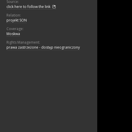
Source:
click here to follow the link
Relation:
projekt SON
Coverage:
Moskwa
Rights Management:
prawa zastrzeżone - dostęp nieograniczony