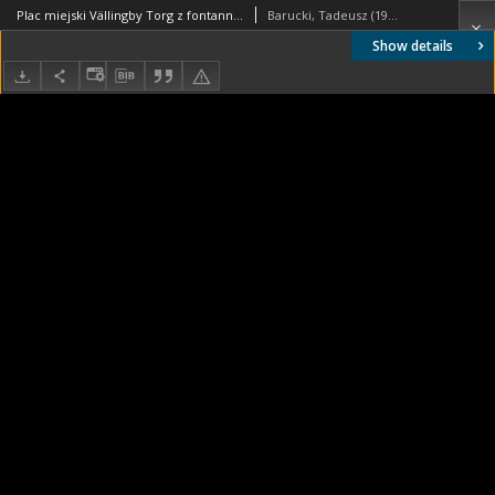
Plac miejski Vällingby Torg z fontannami umiejscowionymi w różnych jego częściach, Sztokholm-Vällingby, Szwecja
Barucki, Tadeusz (1922- ). Fotograf
Show details