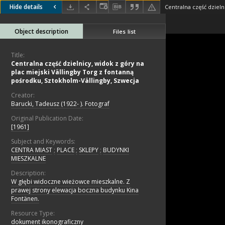
Hide details
Object description
Files list
Title:
Centralna część dzielnicy, widok z góry na
plac miejski Vällingby Torg z fontanną
pośrodku, Sztokholm-Vällingby, Szwecja
Creator:
Barucki, Tadeusz (1922- ). Fotograf
Original Publication Date:
[1961]
Subject and Keywords:
CENTRA MIAST
;
PLACE
;
SKLEPY
;
BUDYNKI
MIESZKALNE
Description:
W głębi widoczne wieżowce mieszkalne. Z
prawej strony elewacja boczna budynku Kina
Fontänen.
Resource Type:
dokument ikonograficzny