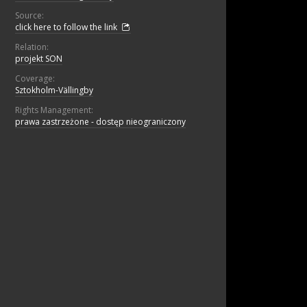
Source:
click here to follow the link
Relation:
projekt SON
Coverage:
Sztokholm-Vällingby
Rights Management:
prawa zastrzeżone - dostęp nieograniczony