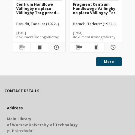
Centrum Handlowe
Fragment Centrum
Pla
Vällingby na placu
Handlowego Vällingby
To
Vällingby Torg przed
na placu Vällingby Torg
dzi
dworcem kolejowym,
przed dworcem
pa
fragment elewacji
kolejowym, Sztokholm-
sk
Barucki, Tadeusz (1922- ). Fotograf
Barucki, Tadeusz (1922- ). Fotograf
Bar
budynku, Sztokholm-
Vällingby, Szwecja
Vä
Vällingby, Szwecja
[1961]
[1961]
[19
dokument ikonograficzny
dokument ikonograficzny
dok
More
CONTACT DETAILS
Address
Main Library
of Warsaw University of Technology
pl. Politechniki 1