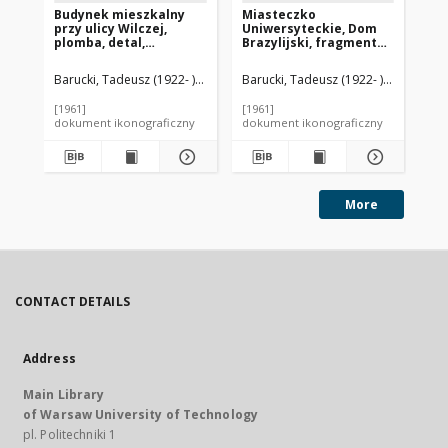
Budynek mieszkalny
Miasteczko
Mi
przy ulicy Wilczej,
Uniwersyteckie, Dom
Un
plomba, detal,
Brazylijski, fragment
Pa
fragment elewacji,
elewacji budynku
de
Warszawa
klubu, okno, Paryż,
ok
Barucki, Tadeusz (1922- ). Fotograf
Barucki, Tadeusz (1922- ). Fotograf
Bar
Francja
[1961]
[1961]
[19
dokument ikonograficzny
dokument ikonograficzny
dok
More
CONTACT DETAILS
Address
Main Library
of Warsaw University of Technology
pl. Politechniki 1