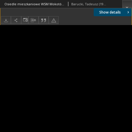
Osiedle mieszkaniowe WSM Mokotów, widok bloku od strony wejścia, Warszawa
Barucki, Tadeusz (1922- ). Fotograf
Show details