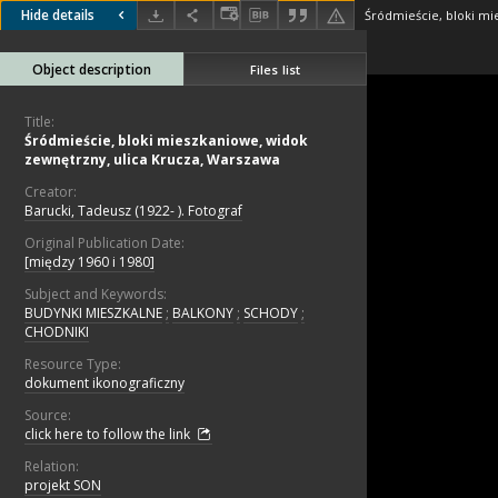
Hide details
Object description
Files list
Title:
Śródmieście, bloki mieszkaniowe, widok
zewnętrzny, ulica Krucza, Warszawa
Creator:
Barucki, Tadeusz (1922- ). Fotograf
Original Publication Date:
[między 1960 i 1980]
Subject and Keywords:
BUDYNKI MIESZKALNE
;
BALKONY
;
SCHODY
;
CHODNIKI
Resource Type:
dokument ikonograficzny
Source:
click here to follow the link
Relation:
projekt SON