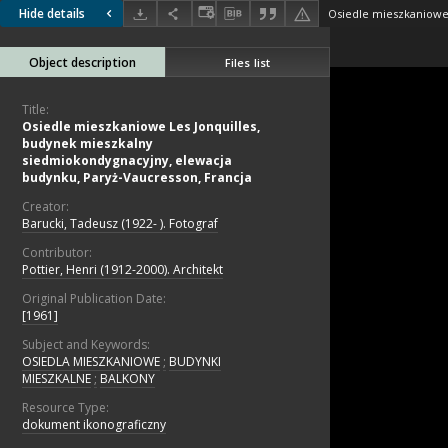
Hide details
Object description
Files list
Title:
Osiedle mieszkaniowe Les Jonquilles,
budynek mieszkalny
siedmiokondygnacyjny, elewacja
budynku, Paryż-Vaucresson, Francja
Creator:
Barucki, Tadeusz (1922- ). Fotograf
Contributor:
Pottier, Henri (1912-2000). Architekt
Original Publication Date:
[1961]
Subject and Keywords:
OSIEDLA MIESZKANIOWE
;
BUDYNKI
MIESZKALNE
;
BALKONY
Resource Type:
dokument ikonograficzny