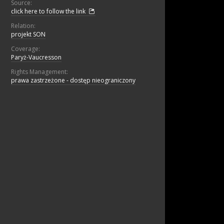
Source:
click here to follow the link
Relation:
projekt SON
Coverage:
Paryż-Vaucresson
Rights Management:
prawa zastrzeżone - dostęp nieograniczony