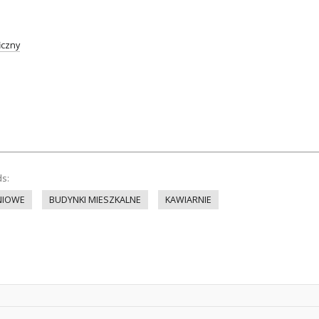
iczny
ds:
NIOWE
BUDYNKI MIESZKALNE
KAWIARNIE