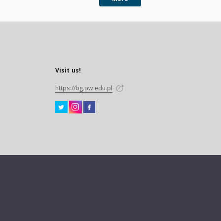
Visit us!
https://bg.pw.edu.pl