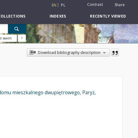
Contrast
Share
EN
PL
COLLECTIONS
INDEXES
RECENTLY VIEWED
d search
?
Download bibliography description
 domu mieszkalnego dwupiętrowego, Paryż,