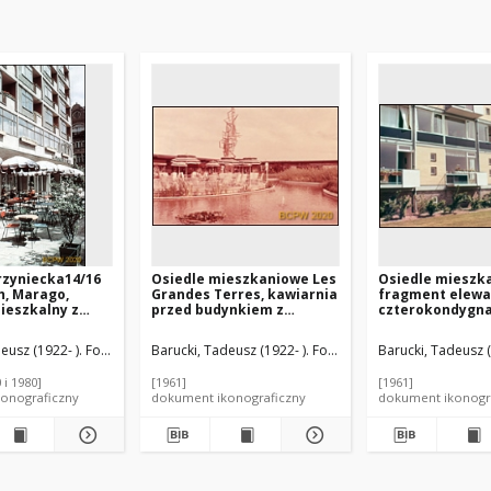
rzyniecka14/16
Osiedle mieszkaniowe Les
Osiedle mieszk
h, Marago,
Grandes Terres, kawiarnia
fragment elewa
ieszkalny z
przed budynkiem z
czterokondygn
 zabudową
pawilonami handlowo-
budynku mieszk
usługową,
usługowymi, otoczona
Hilversum, Nide
eusz (1922- ). Fotograf
Barucki, Tadeusz (1922- ). Fotograf
Lods, Marcel (1891-
Barucki, Tadeusz (
 Poznań
fontanną, Paryż-Marly-le-
Roi, Francja
 i 1980]
[1961]
[1961]
onograficzny
dokument ikonograficzny
dokument ikonogr