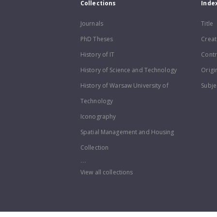
Collections
Inde
Journals
Title
PhD Theses
Creat
History of IT
Contr
History of Science and Technology
Origi
History of Warsaw University of
Subje
Technology
Iconography
Spatial Management and Housing
Collection
...
View all collections