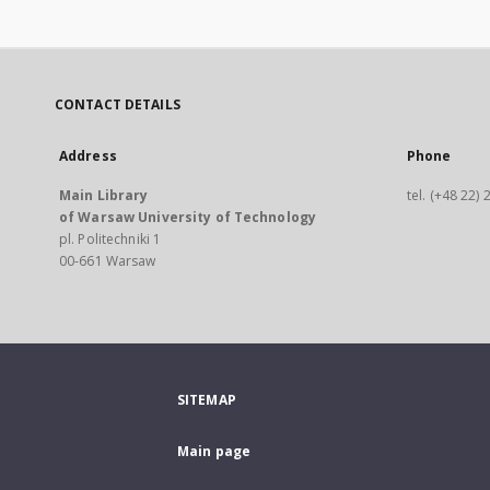
CONTACT DETAILS
Address
Phone
Main Library
tel. (+48 22)
of Warsaw University of Technology
pl. Politechniki 1
00-661 Warsaw
SITEMAP
Main page