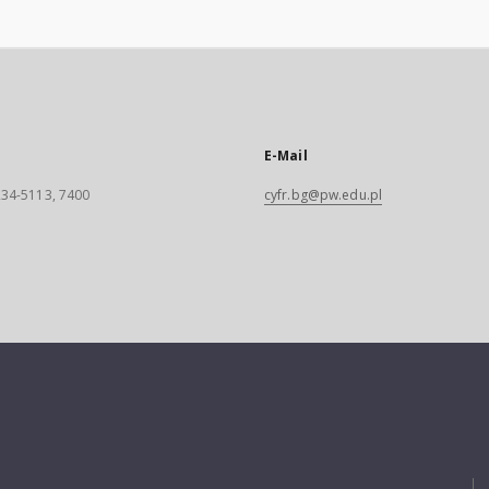
E-Mail
 234-5113, 7400
cyfr.bg@pw.edu.pl