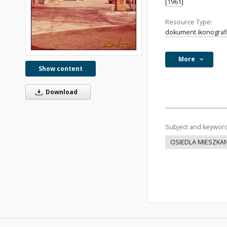
[1961]
Resource Type:
dokument ikonograf
More
Show content
Download
Subject and keywor
OSIEDLA MIESZKA