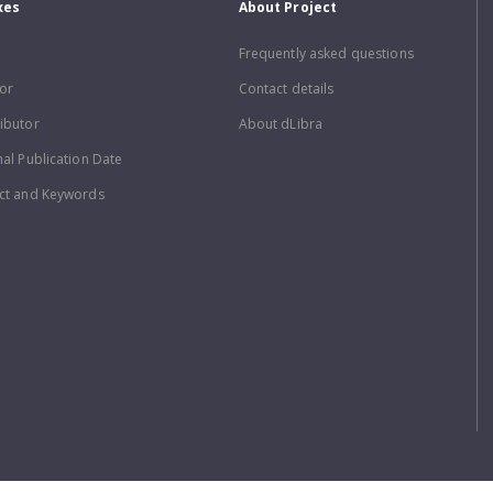
xes
About Project
Frequently asked questions
or
Contact details
ibutor
About dLibra
nal Publication Date
ct and Keywords