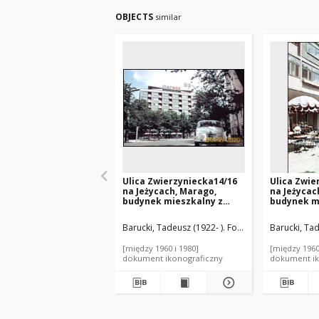
OBJECTS
similar
Ulica Zwierzyniecka14/16
Ulica Zwie
na Jeżycach, Marago,
na Jeżycac
budynek mieszkalny z
budynek m
parterową zabudową
parterową
handlowo-usługową,
handlowo-
Barucki, Tadeusz (1922- ). Fotograf
Barucki, Tad
Poznań
kawiarnia,
[między 1960 i 1980]
[między 1960
dokument ikonograficzny
dokument ik