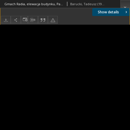
Gmach Radia, elewacja budynku, Paryż, Francja
Barucki, Tadeusz (1922- ). Fotograf
Show details