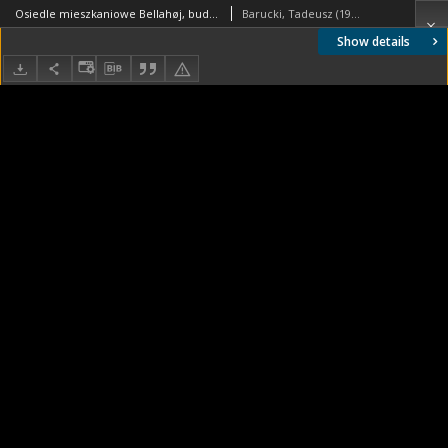
Osiedle mieszkaniowe Bellahøj, budynek pływalni, widok zewnętrzny od strony ulicy, Kopenhaga, Dania
Barucki, Tadeusz (1922- ). Fotograf
Show details