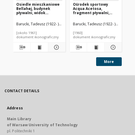
Osiedle mieszkaniowe
Ośrodek sportowy
Oś
Bellahøj, budynek
Acqua Acetosa,
Ac
pływalni, widok
fragment pływalni,
pł
zewnętrzny od strony
Rzym, Włochy
og
ulicy, Kopenhaga, Dania
Barucki, Tadeusz (1922- ). Fotograf
Barucki, Tadeusz (1922- ). Fotograf
Bar
[około 1961]
[1960]
[19
dokument ikonograficzny
dokument ikonograficzny
dok
More
CONTACT DETAILS
Address
Main Library
of Warsaw University of Technology
pl. Politechniki 1