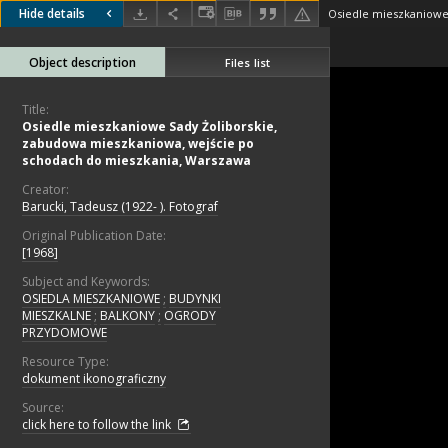
Hide details
Object description
Files list
Title:
Osiedle mieszkaniowe Sady Żoliborskie,
zabudowa mieszkaniowa, wejście po
schodach do mieszkania, Warszawa
Creator:
Barucki, Tadeusz (1922- ). Fotograf
Original Publication Date:
[1968]
Subject and Keywords:
OSIEDLA MIESZKANIOWE
;
BUDYNKI
MIESZKALNE
;
BALKONY
;
OGRODY
PRZYDOMOWE
Resource Type:
dokument ikonograficzny
Source:
click here to follow the link