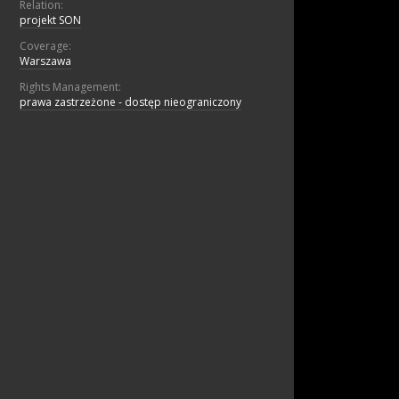
Relation:
projekt SON
Coverage:
Warszawa
Rights Management:
prawa zastrzeżone - dostęp nieograniczony