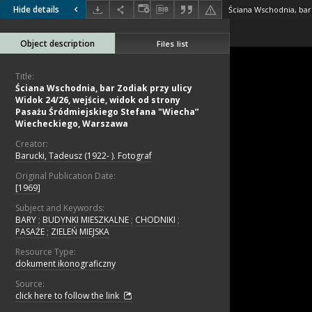
Hide details
Object description
Files list
Title:
Ściana Wschodnia, bar Zodiak przy ulicy
Widok 24/26, wejście, widok od strony
Pasażu Śródmiejskiego Stefana "Wiecha”
Wiecheckiego, Warszawa
Creator:
Barucki, Tadeusz (1922- ). Fotograf
Original Publication Date:
[1969]
Subject and Keywords:
BARY
;
BUDYNKI MIESZKALNE
;
CHODNIKI
;
PASAŻE
;
ZIELEŃ MIEJSKA
Resource Type:
dokument ikonograficzny
Source:
click here to follow the link