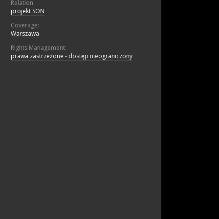
Relation:
projekt SON
Coverage:
Warszawa
Rights Management:
prawa zastrzeżone - dostęp nieograniczony