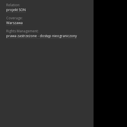
Relation:
projekt SON
Coverage:
Warszawa
Rights Management:
prawa zastrzeżone - dostęp nieograniczony