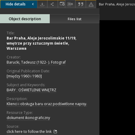
Hide details
Object description
Files list
Title:
Bar Praha, Aleje Jerozolimskie 11/19,
wnętrze przy sztucznym świetle,
Warszawa
Creator:
Barucki, Tadeusz (1922- ). Fotograf
Original Publication Date:
[między 1960 i 1980]
Subject and Keywords:
BARY
;
OŚWIETLENIE WNĘTRZ
Description:
Klienci i obsługa baru oraz podświtlone napisy.
Resource Type:
dokument ikonograficzny
Source:
click here to follow the link