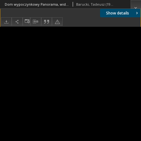
Dom wypoczynkowy Panorama, widok ogólny zewnętrzny, Zakopane
Barucki, Tadeusz (1922- ). Fotograf
Show details