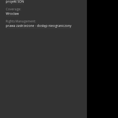
projekt SON
Coverage:
Wrocław
Rights Management:
prawa zastrzeżone - dostęp nieograniczony