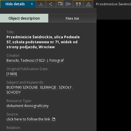
Hide details
Object description
Files list
Title:
Przedmieście Świdnickie, ulica Podwale
57, szkoła podstawowa nr 71, widok od
strony podjazdu, Wrocław
Creator:
Barucki, Tadeusz (1922- ). Fotograf
Original Publication Date:
[1969]
Subject and Keywords:
BUDYNKI SZKOLNE
;
ELEWACJE
;
SZKOŁY
;
SCHODY
Resource Type:
dokument ikonograficzny
Source:
click here to follow the link
Relation: