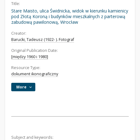
Title:
Stare Maisto, ulica Świdnicka, widok w kierunku kamienicy
pod Złotą Koroną i budynków mieszkalnych z parterową
zabudową pawilonową, Wrocław
Creator:
Barucki, Tadeusz (1922- ). Fotograf
Original Publication Date:
[między 1960 i 1980]
Resource Type:
dokument ikonograficzny
More
Subject and keywords: