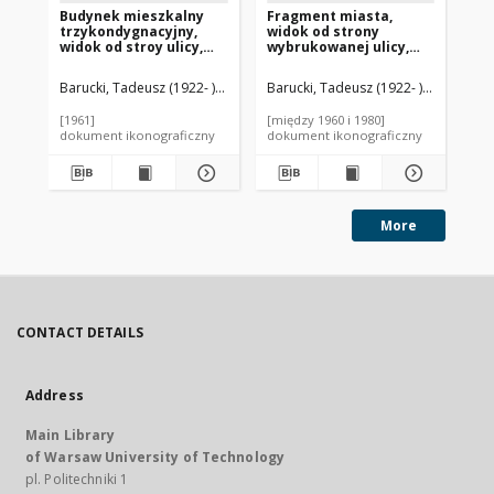
Budynek mieszkalny
Fragment miasta,
Śr
trzykondygnacyjny,
widok od strony
mi
widok od stroy ulicy,
wybrukowanej ulicy,
ha
Harlow, Anglia, Wielka
Złoty Stok
pr
Brytania
zi
Barucki, Tadeusz (1922- ). Fotograf
Barucki, Tadeusz (1922- ). Fotograf
Bar
je
[1961]
[między 1960 i 1980]
[19
dokument ikonograficzny
dokument ikonograficzny
dok
More
CONTACT DETAILS
Address
Main Library
of Warsaw University of Technology
pl. Politechniki 1