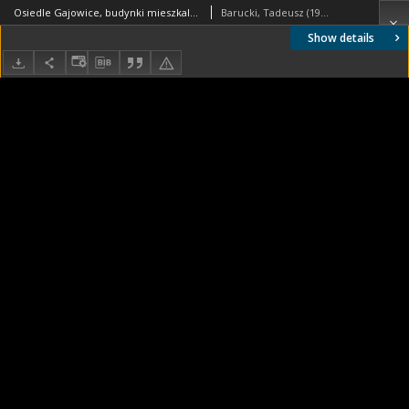
Osiedle Gajowice, budynki mieszkalne z kwietnikami na balkonach, wnętrze międzyblokowe, Wrocław
Barucki, Tadeusz (1922- ). Fotograf
Show details