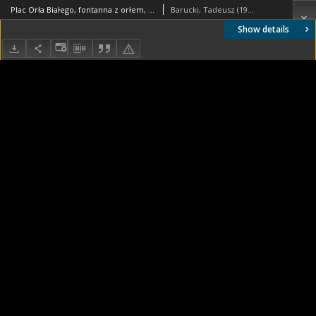
Plac Orła Białego, fontanna z orłem, Bazylika Archikatedralna św. Jakuba Apostoła trzypiętrowy pawilon Motozbytu, nowe budynki mieszkalne, Szczecin
Barucki, Tadeusz (1922- ). Fotograf
Show details