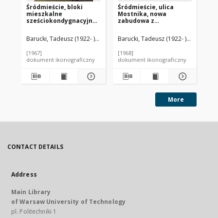
Śródmieście, bloki
Śródmieście, ulica
Śr
mieszkalne
Mostnika, nowa
pi
sześciokondygnacyjne
zabudowa z
bu
z ciągiem balkonów,
pięciokondygnacyjnymi
wi
Szczecin
budynkami, widok
wy
Barucki, Tadeusz (1922- ). Fotograf
Barucki, Tadeusz (1922- ). Fotograf
Bar
wnętrz
wn
międzyblokowych,
Sz
[1967]
[1968]
[19
Słupsk
dokument ikonograficzny
dokument ikonograficzny
dok
More
CONTACT DETAILS
Address
Main Library
of Warsaw University of Technology
pl. Politechniki 1