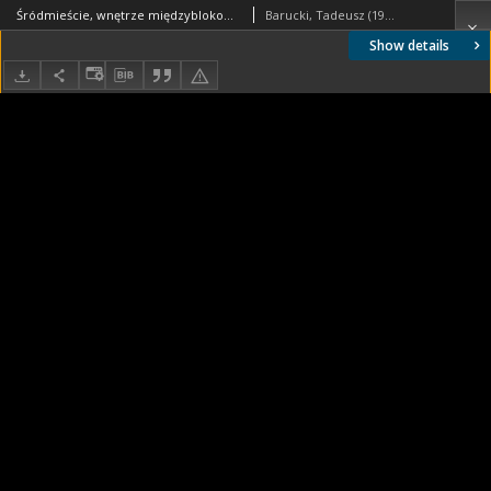
Śródmieście, wnętrze międzyblokowe z fragmentem balkonów, Szczecin
Barucki, Tadeusz (1922- ). Fotograf
Show details