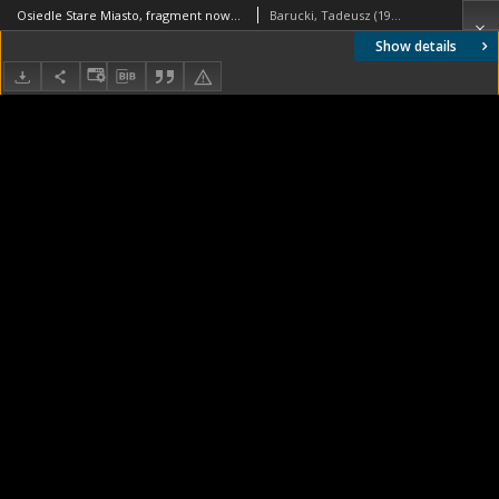
Osiedle Stare Miasto, fragment nowej zabudowy przy ulicy Wielkiej, obecnie ulicy ks. Kardynała Stefana Wyszyńskiego, w tle Bazylika Archikatedralna świętego Jakuba Apostoła, Szczecin
Barucki, Tadeusz (1922- ). Fotograf
Show details