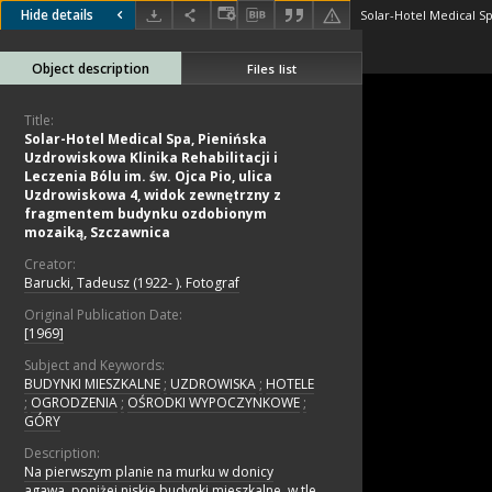
Hide details
Object description
Files list
Title:
Solar-Hotel Medical Spa, Pienińska
Uzdrowiskowa Klinika Rehabilitacji i
Leczenia Bólu im. św. Ojca Pio, ulica
Uzdrowiskowa 4, widok zewnętrzny z
fragmentem budynku ozdobionym
mozaiką, Szczawnica
Creator:
Barucki, Tadeusz (1922- ). Fotograf
Original Publication Date:
[1969]
Subject and Keywords:
BUDYNKI MIESZKALNE
;
UZDROWISKA
;
HOTELE
;
OGRODZENIA
;
OŚRODKI WYPOCZYNKOWE
;
GÓRY
Description:
Na pierwszym planie na murku w donicy
agawa, poniżej niskie budynki mieszkalne, w tle