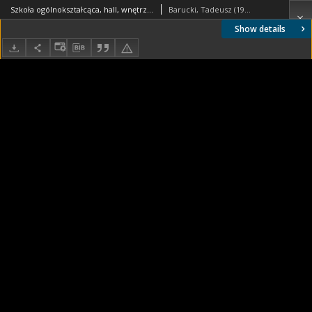
Szkoła ogólnokształcąca, hall, wnętrze ze schodami i szatnią, Sopot
Barucki, Tadeusz (1922- ). Fotograf
Show details