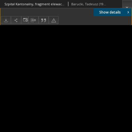
Szpital Kantonalny, fragment elewacji budynku, widok z podcienia, Genewa, Szwajcaria
Barucki, Tadeusz (1922- ). Fotograf
Show details