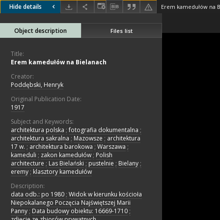
Hide details
Erem kamedułów na B
Object description
Files list
Title:
Erem kamedułów na Bielanach
Creator:
Poddębski, Henryk
Original Publication Date:
1917
Subject and Keywords:
architektura polska
;
fotografia dokumentalna
;
architektura sakralna
;
Mazowsze
;
architektura
17 w.
;
architektura barokowa
;
Warszawa
;
kameduli
;
zakon kamedułów
;
Polish
architecture
;
Las Bielański
;
pustelnie
;
Bielany
;
eremy
;
klasztory kamedułów
Description:
data odb.: po 1980
;
Widok w kierunku kościoła
Niepokalanego Poczęcia Najświętszej Marii
Panny
;
Data budowy obiektu: 16669-1710
;
zdjęcie ze zbiorów prywatnych