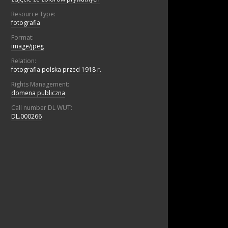
Resource Type:
fotografia
Format:
image/jpeg
Relation:
fotografia polska przed 1918 r.
Rights Management:
domena publiczna
Call number DL WUT:
DL.000266