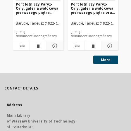
Port lotniczy Paryż-
Port lotniczy Paryż-
Por
Orly, galeria widokowa
Orly, galeria widokowa
Or
pierwszego piętra,
pierwszego piętra oraz
wi
widok na płytę
fragment szklanej
lot
lotniskową, Francja
elewacji budynku portu
wy
Barucki, Tadeusz (1922- ). Fotograf
Barucki, Tadeusz (1922- ). Fotograf
Vicariot, Henri (1910-1986). Archit
Bar
lotniczego, Francja
wi
[1961]
[1961]
[19
dokument ikonograficzny
dokument ikonograficzny
dok
More
CONTACT DETAILS
Address
Main Library
of Warsaw University of Technology
pl. Politechniki 1