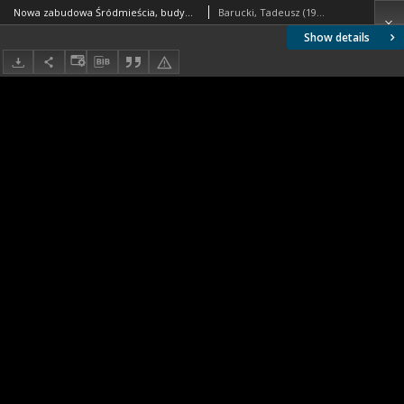
Nowa zabudowa Śródmieścia, budynek mieszkalny czterokondygnacyjny, widok od strony ulicy, Słupsk
Barucki, Tadeusz (1922- ). Fotograf
Show details