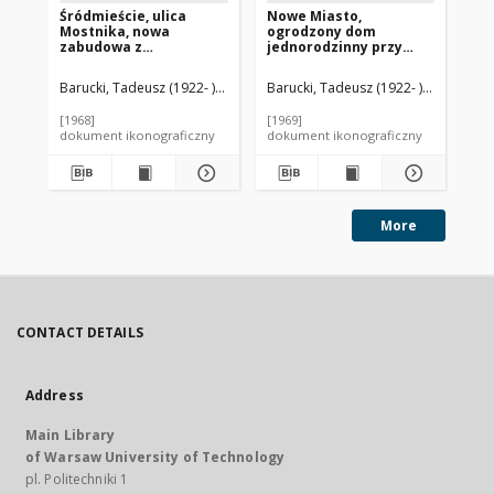
Śródmieście, ulica
Nowe Miasto,
Bu
Mostnika, nowa
ogrodzony dom
pię
zabudowa z
jednorodzinny przy
tr
pięciokondygnacyjnymi
ulicy Przyrynek,
za
budynkami, widok od
Warszawa
og
Barucki, Tadeusz (1922- ). Fotograf
Barucki, Tadeusz (1922- ). Fotograf
Bar
ulicy w stronę zamku,
No
Słupsk
[1968]
[1969]
[mi
dokument ikonograficzny
dokument ikonograficzny
dok
More
CONTACT DETAILS
Address
Main Library
of Warsaw University of Technology
pl. Politechniki 1