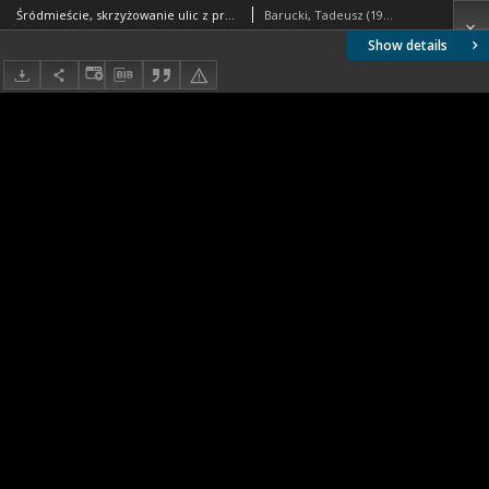
Śródmieście, skrzyżowanie ulic z przejściami dla pieszych, nowa zabudowa z pięciokondygnacyjnymi budynkami, widok od ulicy Mostnika w stronę zamku, Słupsk
Barucki, Tadeusz (1922- ). Fotograf
Show details