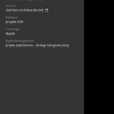
Source:
click here to follow the link
Relation:
projekt SON
Coverage:
Słupsk
Rights Management:
prawa zastrzeżone - dostęp nieograniczony