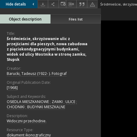
Hide details
Object description
Files list
Title:
Śródmieście, skrzyżowanie ulic z
przejściami dla pieszych, nowa zabudowa
z pięciokondygnacyjnymi budynkami,
widok od ulicy Mostnika w stronę zamku,
Słupsk
Creator:
Barucki, Tadeusz (1922- ). Fotograf
Original Publication Date:
[1968]
Subject and Keywords:
OSIEDLA MIESZKANIOWE
;
ZAMKI
;
ULICE
;
CHODNIKI
;
BUDYNKI MIESZKALNE
Description:
Widoczni przechodnie.
Resource Type:
dokument ikonograficzny