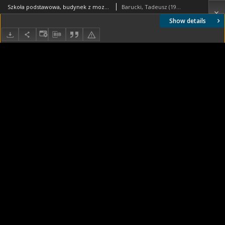
Szkoła podstawowa, budynek z mozaiką i bloki mieszkalne, Poznań
Barucki, Tadeusz (1922- ). Fotograf
Show details