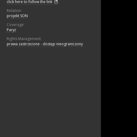
click here to follow the link
Relation:
projekt SON
Coverage:
Paryż
Rights Management:
prawa zastrzeżone - dostęp nieograniczony