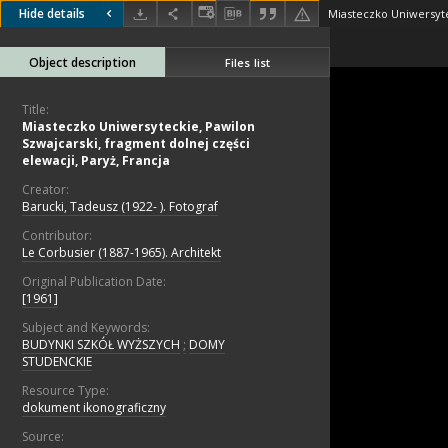
Hide details
Object description
Files list
Title:
Miasteczko Uniwersyteckie, Pawilon
Szwajcarski, fragment dolnej części
elewacji, Paryż, Francja
Creator:
Barucki, Tadeusz (1922- ). Fotograf
Contributor:
Le Corbusier (1887-1965). Architekt
Original Publication Date:
[1961]
Subject and Keywords:
BUDYNKI SZKÓŁ WYŻSZYCH
;
DOMY
STUDENCKIE
Resource Type:
dokument ikonograficzny
Source: