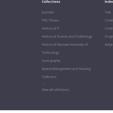
Collections
Inde
Journals
Title
PhD Theses
Creat
History of IT
Contr
History of Science and Technology
Origi
History of Warsaw University of
Subje
Technology
Iconography
Spatial Management and Housing
Collection
...
View all collections