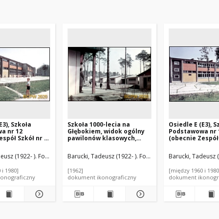
E3), Szkoła
Szkoła 1000-lecia na
Osiedle E (E3), S
a nr 12
Głębokiem, widok ogólny
Podstawowa nr 
espół Szkół nr 2)
pawilonów klasowych,
(obecnie Zespół 
Elfów 9, w tle
Szczecin
przy ulicy Elfów
ieszklany,
frontu, Tychy-
eusz (1922- ). Fotograf
Barucki, Tadeusz (1922- ). Fotograf
Barucki, Tadeusz (
e Tychy
 i 1980]
[1962]
[między 1960 i 1980
onograficzny
dokument ikonograficzny
dokument ikonogr