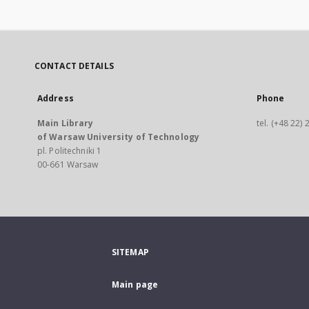
CONTACT DETAILS
Address
Phone
Main Library
tel. (+48 22)
of Warsaw University of Technology
pl. Politechniki 1
00-661 Warsaw
SITEMAP
Main page