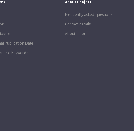
xes
About Project
Frequently asked questions
or
Contact details
ibutor
About dLibra
nal Publication Date
ct and Keywords