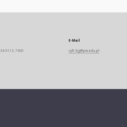
E-Mail
 234-5113, 7400
cyfr.bg@pw.edu.pl