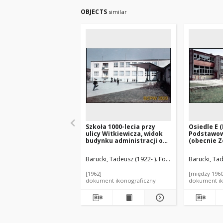
OBJECTS
similar
Szkoła 1000-lecia przy
Osiedle E (
ulicy Witkiewicza, widok
Podstawow
budynku administracji od
(obecnie Z
strony wejścia głównego,
przy ulicy 
Szczecin
budynek m
Barucki, Tadeusz (1922- ). Fotograf
Barucki, Tad
Tychy-Now
[1962]
[między 1960
dokument ikonograficzny
dokument ik