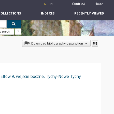
Contrast
Share
EN
PL
COLLECTIONS
INDEXES
RECENTLY VIEWED
d search
?
Download bibliography description
y Elfów 9, wejście boczne, Tychy-Nowe Tychy