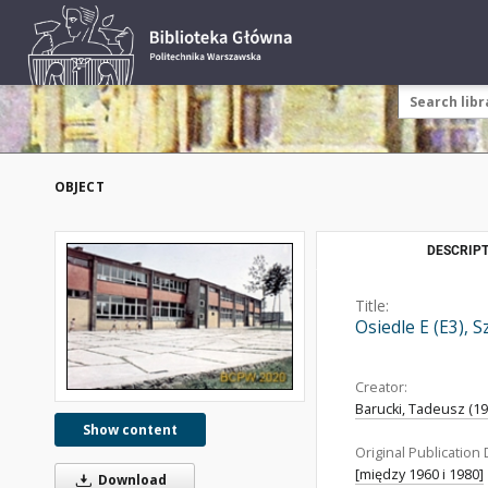
OBJECT
DESCRIPT
Title:
Osiedle E (E3), 
Creator:
Barucki, Tadeusz (192
Show content
Original Publication 
[między 1960 i 1980]
Download