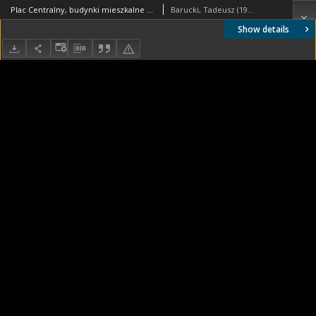
Plac Centralny, budynki mieszkalne z filarami, Kraków-Nowa Huta
Barucki, Tadeusz (1922- ). Fotograf
Show details