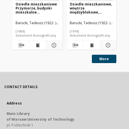
Osiedle mieszkaniowe
Osiedle mieszkaniowe,
Bu
Przymorze, budynki
wnętrze
pi
mieszkalne
międzyblokowe,
ni
pięciokondygnacyjne z
Kraków-Nowa Huta
wi
drzewami wokół
Wr
Barucki, Tadeusz (1922- ). Fotograf
Barucki, Tadeusz (1922- ). Fotograf
Bar
osiedla, Gdańsk-
Przymorze
[1969]
[1974]
[mi
dokument ikonograficzny
dokument ikonograficzny
dok
More
CONTACT DETAILS
Address
Main Library
of Warsaw University of Technology
pl. Politechniki 1