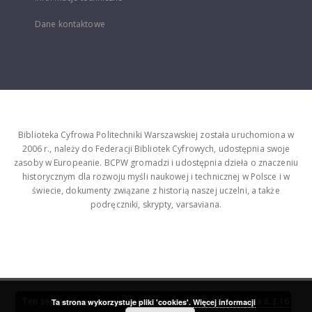
Dane kontaktowe
Biblioteka Cyfrowa Politechniki Warszawskiej została uruchomiona w
2006 r., należy do Federacji Bibliotek Cyfrowych, udostępnia swoje
zasoby w Europeanie. BCPW gromadzi i udostępnia dzieła o znaczeniu
historycznym dla rozwoju myśli naukowej i technicznej w Polsce i w
świecie, dokumenty związane z historią naszej uczelni, a także
podręczniki, skrypty, varsaviana.
Ten serwis działa dzięki oprogramowaniu
DInGO dLibra 6.3.16
Ta strona wykorzystuje pliki 'cookies'.
Więcej informacji