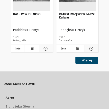
Ratusz w Pułtusku
Ratusz miejski w Górze
Ra
Kalwarii
Poddębski, Henryk
Poddębski, Henryk
Pod
1928
1917
po 
fotografia
fotografia
fot
Więcej
DANE KONTAKTOWE
Adres
Biblioteka Główna