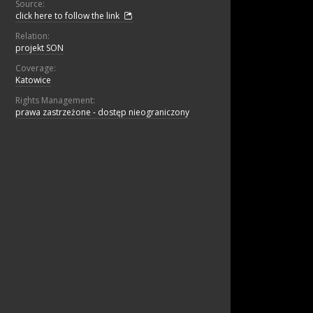
Source:
click here to follow the link
Relation:
projekt SON
Coverage:
Katowice
Rights Management:
prawa zastrzeżone - dostęp nieograniczony