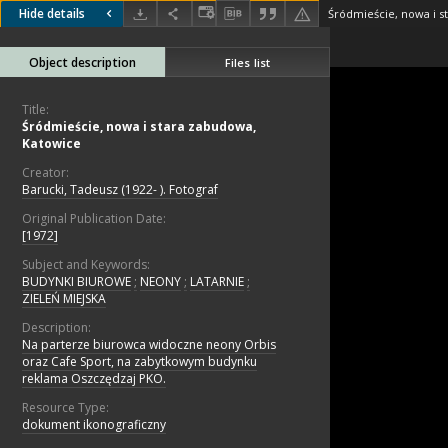
Hide details
Śródmieście, nowa i s
Object description
Files list
Title:
Śródmieście, nowa i stara zabudowa,
Katowice
Creator:
Barucki, Tadeusz (1922- ). Fotograf
Original Publication Date:
[1972]
Subject and Keywords:
BUDYNKI BIUROWE
;
NEONY
;
LATARNIE
;
ZIELEŃ MIEJSKA
Description:
Na parterze biurowca widoczne neony Orbis
oraz Cafe Sport, na zabytkowym budynku
reklama Oszczędzaj PKO.
Resource Type:
dokument ikonograficzny