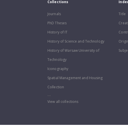
Collections
Inde
Journals
Title
PhD Theses
Creat
History of IT
Contr
History of Science and Technology
Origi
History of Warsaw University of
Subje
Technology
Iconography
Spatial Management and Housing
Collection
...
View all collections