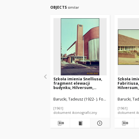
OBJECTS
similar
Szkoła imienia Snelliusa,
Szkoła imi
fragment elewacji
Fabritiusa
budynku, Hilversum,
Hilversum,
Niderlandy
Barucki, Tadeusz (1922- ). Fotograf
Dudok, Wille
Barucki, Tad
[1961]
[1961]
dokument ikonograficzny
dokument ik