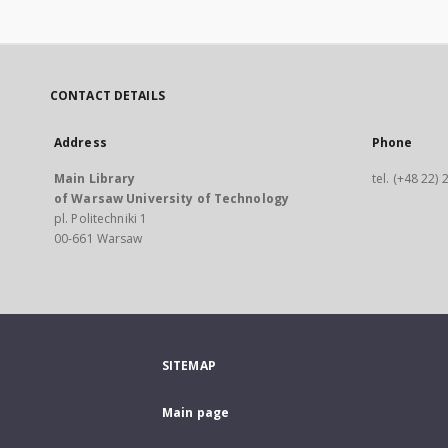
CONTACT DETAILS
Address
Phone
Main Library
tel. (+48 22)
of Warsaw University of Technology
pl. Politechniki 1
00-661 Warsaw
SITEMAP
Main page