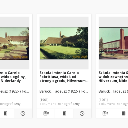
enia Carela
Szkoła imienia Carela
Szkoła imienia S
, widok ogólny,
Fabritiusa, widok od
widok zewnętrz
 Niderlandy
strony ogrodu, Hilversum,
Hilversum, Nide
Niderlandy
m Marinus (1884-1974). Architekt
eusz (1922- ). Fotograf
Dudok, Willem Marinus (1884-1974). Architekt
Barucki, Tadeusz (1922- ). Fotograf
Dudok, Willem Mari
Barucki, Tadeusz (
[1961]
[1961]
onograficzny
dokument ikonograficzny
dokument ikonogr