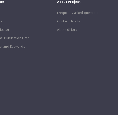
xes
About Project
Frequently asked questions
or
Contact details
ibutor
About dLibra
nal Publication Date
ct and Keywords