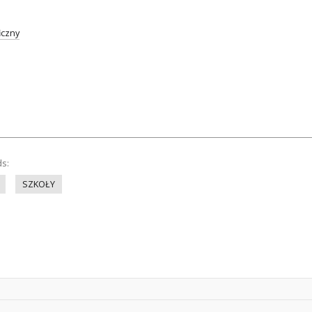
iczny
ds:
SZKOŁY