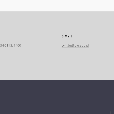
E-Mail
 234-5113, 7400
cyfr.bg@pw.edu.pl