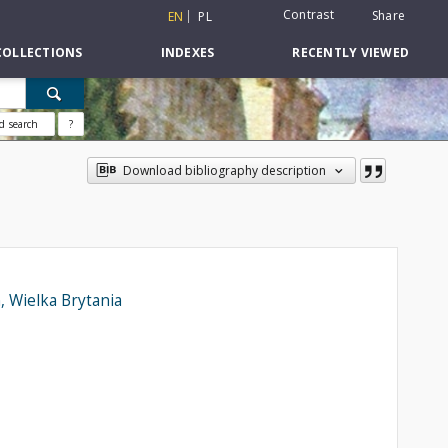
Contrast
Share
EN
PL
COLLECTIONS
INDEXES
RECENTLY VIEWED
d search
?
Download bibliography description
, Wielka Brytania