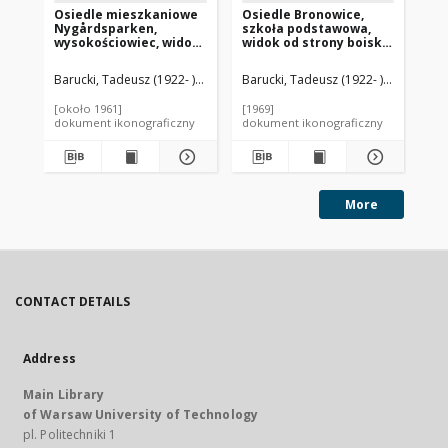
Osiedle mieszkaniowe
Osiedle Bronowice,
Bl
Nygårdsparken,
szkoła podstawowa,
wi
wysokościowiec, widok
widok od strony boiska
ze
od strony boiska,
szkolnego, Kraków
An
Kopenhaga, Dania
Barucki, Tadeusz (1922- ). Fotograf
Barucki, Tadeusz (1922- ). Fotograf
Bar
[około 1961]
[1969]
[19
dokument ikonograficzny
dokument ikonograficzny
dok
More
CONTACT DETAILS
Address
Main Library
of Warsaw University of Technology
pl. Politechniki 1