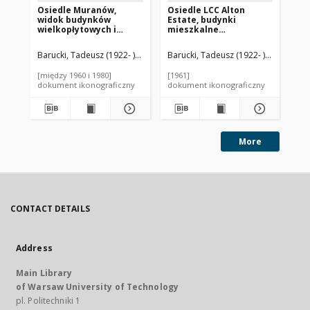
Osiedle Muranów,
Osiedle LCC Alton
Bu
widok budynków
Estate, budynki
cz
wielkopłytowych i
mieszkalne
wi
terenu osiedlowego,
czterokondygnacyjne,
Am
Warszawa
widok od strony ulicy,
Barucki, Tadeusz (1922- ). Fotograf
Barucki, Tadeusz (1922- ). Fotograf
Bar
Londyn, Wielka
Brytania
[między 1960 i 1980]
[1961]
[19
dokument ikonograficzny
dokument ikonograficzny
dok
More
CONTACT DETAILS
Address
Main Library
of Warsaw University of Technology
pl. Politechniki 1