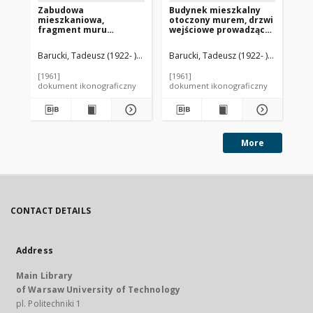
Zabudowa
Budynek mieszkalny
Za
mieszkaniowa,
otoczony murem, drzwi
mi
fragment muru
wejściowe prowadzące
je
połączonego z domami
na dziedziniec
ot
w zabudowie
wewnętrzny, Londyn,
He
Barucki, Tadeusz (1922- ). Fotograf
Barucki, Tadeusz (1922- ). Fotograf
Bar
szeregowej, Hatfield,
Wielka Brytania
An
Anglia, Wielka Brytania
[1961]
[1961]
[19
dokument ikonograficzny
dokument ikonograficzny
dok
More
CONTACT DETAILS
Address
Main Library
of Warsaw University of Technology
pl. Politechniki 1