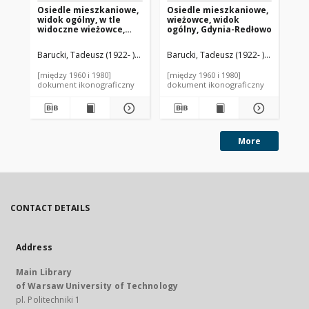
Osiedle mieszkaniowe,
Osiedle mieszkaniowe,
Os
widok ogólny, w tle
wieżowce, widok
wi
widoczne wieżowce,
ogólny, Gdynia-Redłowo
za
Gdynia-Redłowo
wz
og
Barucki, Tadeusz (1922- ). Fotograf
Barucki, Tadeusz (1922- ). Fotograf
Bar
Hu
[między 1960 i 1980]
[między 1960 i 1980]
[19
dokument ikonograficzny
dokument ikonograficzny
dok
More
CONTACT DETAILS
Address
Main Library
of Warsaw University of Technology
pl. Politechniki 1