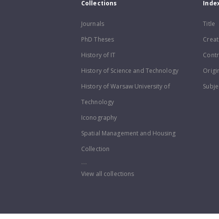
Collections
Inde
Journals
Title
PhD Theses
Creat
History of IT
Contr
History of Science and Technology
Origi
History of Warsaw University of
Subje
Technology
Iconography
Spatial Management and Housing
Collection
...
View all collections