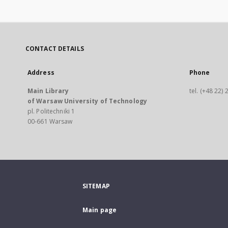
CONTACT DETAILS
Address
Phone
Main Library
tel. (+48 22)
of Warsaw University of Technology
pl. Politechniki 1
00-661 Warsaw
SITEMAP
Main page