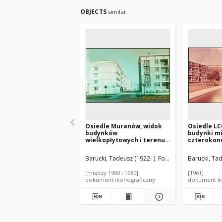
OBJECTS
similar
Osiedle Muranów, widok
Osiedle LC
budynków
budynki m
wielkopłytowych i terenu
czterokon
osiedlowego, Warszawa
widok od st
Londyn, Wi
Barucki, Tadeusz (1922- ). Fotograf
Barucki, Tad
[między 1960 i 1980]
[1961]
dokument ikonograficzny
dokument ik