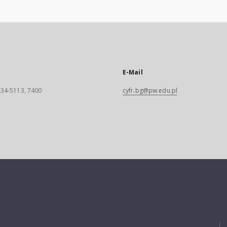
E-Mail
 234-5113, 7400
cyfr.bg@pw.edu.pl