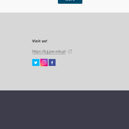
Visit us!
https://bg.pw.edu.pl