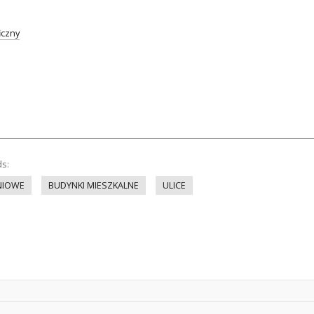
iczny
ds:
NIOWE
BUDYNKI MIESZKALNE
ULICE