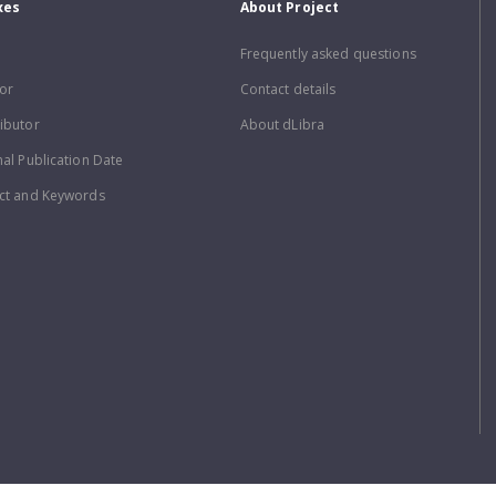
xes
About Project
Frequently asked questions
or
Contact details
ibutor
About dLibra
nal Publication Date
ct and Keywords