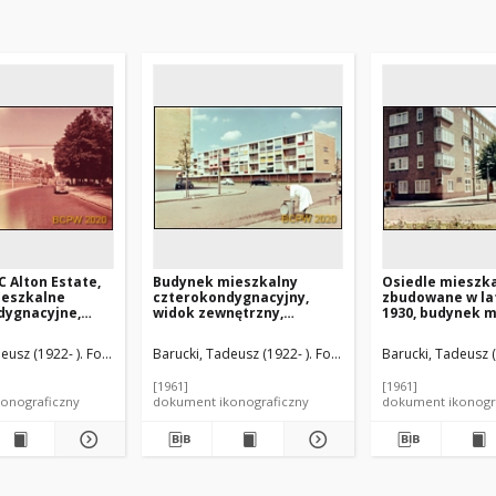
C Alton Estate,
Budynek mieszkalny
Osiedle mieszk
ieszkalne
czterokondygnacyjny,
zbudowane w la
dygnacyjne,
widok zewnętrzny,
1930, budynek 
rony ulicy,
Amsterdam, Niderlandy
pięciokondygnac
elka Brytania
widok ogólny, 
eusz (1922- ). Fotograf
Barucki, Tadeusz (1922- ). Fotograf
Barucki, Tadeusz (
Niderlandy
[1961]
[1961]
onograficzny
dokument ikonograficzny
dokument ikonogr