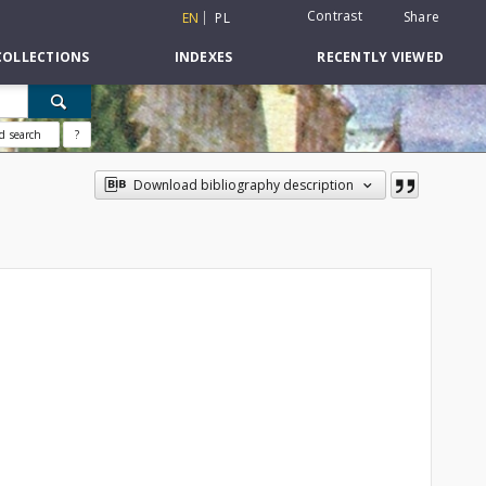
Contrast
Share
EN
PL
COLLECTIONS
INDEXES
RECENTLY VIEWED
d search
?
Download bibliography description