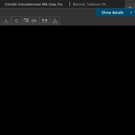
Osiedle mieszkaniowe INA-Casa, fragment elewacji trzykondygnacyjnego budynku mieszkalnego, Rzym, Włochy
Barucki, Tadeusz (1922- ). Fotograf
Show details